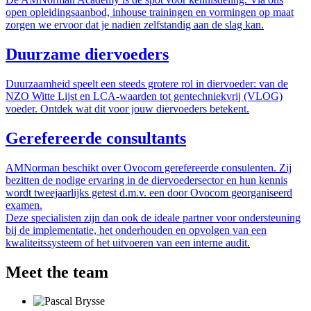
open opleidingsaanbod, inhouse trainingen en vormingen op maat
zorgen we ervoor dat je nadien zelfstandig aan de slag kan.
Duurzame diervoeders
Duurzaamheid speelt een steeds grotere rol in diervoeder: van de
NZO Witte Lijst en LCA-waarden tot gentechniekvrij (VLOG)
voeder. Ontdek wat dit voor jouw diervoeders betekent.
Gerefereerde consultants
AMNorman beschikt over Ovocom gerefereerde consulenten. Zij
bezitten de nodige ervaring in de diervoedersector en hun kennis
wordt tweejaarlijks getest d.m.v. een door Ovocom georganiseerd
examen.
Deze specialisten zijn dan ook de ideale partner voor ondersteuning
bij de implementatie, het onderhouden en opvolgen van een
kwaliteitssysteem of het uitvoeren van een interne audit.
Meet the team