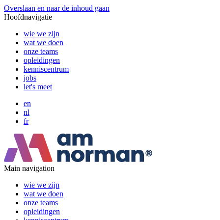
Overslaan en naar de inhoud gaan
Hoofdnavigatie
wie we zijn
wat we doen
onze teams
opleidingen
kenniscentrum
jobs
let's meet
en
nl
fr
Main navigation
wie we zijn
wat we doen
onze teams
opleidingen