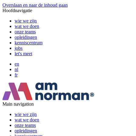
Overslaan en naar de inhoud gaan
Hoofdnavigatie
wie we zijn
wat we doen
onze teams
opleidingen
kenniscentrum
jobs
let's meet
en
nl
fr
Main navigation
wie we zijn
wat we doen
onze teams
opleidingen