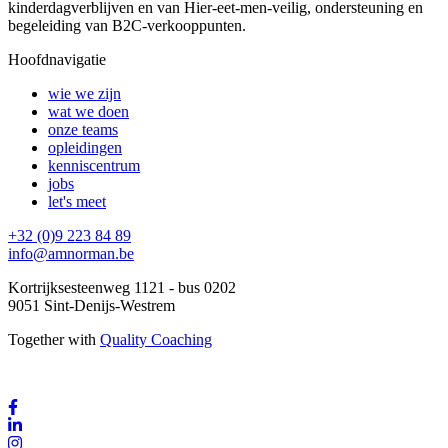
kinderdagverblijven en van Hier-eet-men-veilig, ondersteuning en
begeleiding van B2C-verkooppunten.
Hoofdnavigatie
wie we zijn
wat we doen
onze teams
opleidingen
kenniscentrum
jobs
let's meet
+32 (0)9 223 84 89
info@amnorman.be
Kortrijksesteenweg 1121 - bus 0202
9051 Sint-Denijs-Westrem
Together with
Quality Coaching